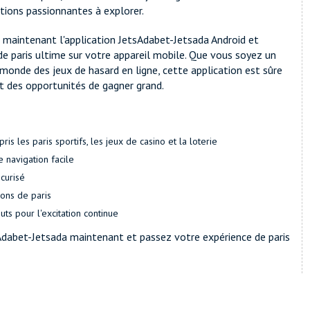
tions passionnantes à explorer.
 maintenant l'application JetsAdabet-Jetsada Android et
e paris ultime sur votre appareil mobile. Que vous soyez un
monde des jeux de hasard en ligne, cette application est sûre
et des opportunités de gagner grand.
s les paris sportifs, les jeux de casino et la loterie
e navigation facile
curisé
ions de paris
ts pour l'excitation continue
sAdabet-Jetsada maintenant et passez votre expérience de paris