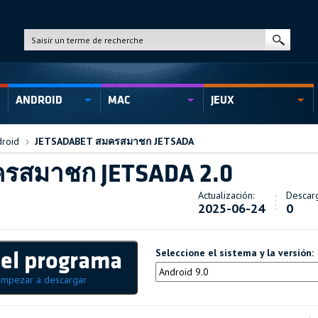
ANDROID
MAC
JEUX
droid
JETSADABET สมครสมาชก JETSADA
รสมาชก JETSADA 2.0
Actualización:
Descarg
2025-06-24
0
Seleccione el sistema y la versión:
 el programa
empezar a descargar