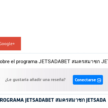
Google+
s sobre el programa JETSADABET สมครสมาชก 
¿Le gustaría añadir una reseña?
Conectarse
PROGRAMA JETSADABET สมครสมาชก JETSADA