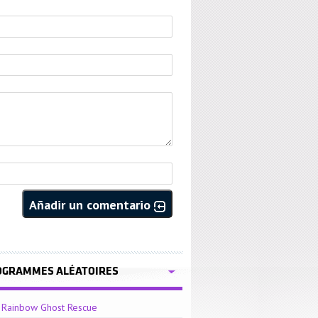
Añadir un comentario
OGRAMMES ALÉATOIRES
Rainbow Ghost Rescue