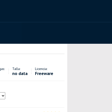
as:
Talla:
Licencia:
no data
Freeware